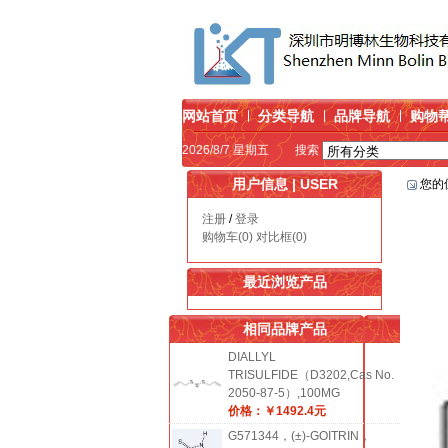
网站首页
分类导航
品牌导航
购物
2026/8/7 星期五
搜索
用户信息 | USER
您的
注册
/
登录
购物车(0)
对比框(0)
最近浏览产品
相同品牌产品
DIALLYL
TRISULFIDE（D3202,Cas No.
2050-87-5）,100MG
价格：￥1492.4元
G571344，(±)-GOITRIN，