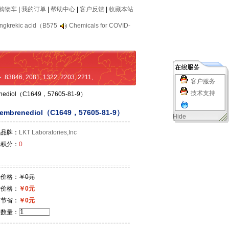
购物车
|
我的订单
|
帮助中心
|
客户反馈
|
收藏本站
ngkrekic acid（B575
Chemicals for COVID-
83846
,
2081
,
1322
,
2203
,
2211
,
客户服务
技术支持
enediol（C1649，57605-81-9）
cembrenediol（C1649，57605-81-9）
Hide
品品牌：
LKT Laboratories,Inc
品积分：
0
场价格：
￥0元
站价格：
￥0元
即节省：
￥0元
购数量：