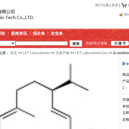
用户注册
|
登录
|
Bo
帮助
新闻资讯
报价单
发货单
高级/组合搜索
位置：
首页
>>
LKT Laboratories
>>
天然产物
>>
LKT Laboratories,Inc
>> β-cembr
β-
商
产
1：
市
本
立
定