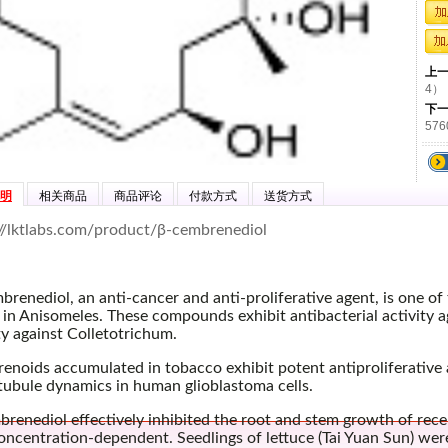
上
4）
下
576
明
相关商品
商品评论
付款方式
送货方式
://lktlabs.com/product/β-cembrenediol
renediol, an anti-cancer and anti-proliferative agent, is one of
 in Anisomeles. These compounds exhibit antibacterial activity
ty against Colletotrichum.
noids accumulated in tobacco exhibit potent antiproliferative a
tubule dynamics in human glioblastoma cells.
renediol effectively inhibited the root and stem growth of recep
oncentration-dependent. Seedlings of lettuce (Tai Yuan Sun) wer