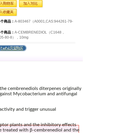
一个商品：
A-803467（A0001,CAS:944261-79-
一个商品：
Α-CEMBRENEDIOL（C1648，
05-80-8），10mg
 the cembrenediols diterpenes originally
 against Mycobacterium and antifungal
ctivity and trigger unusual
tor plants and the inhibitory effects
e treated with β-cembrenediol and the