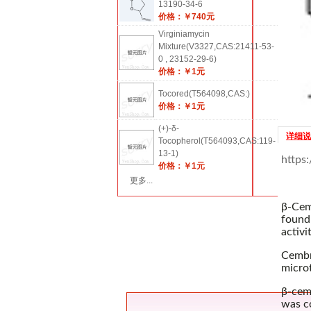
13190-34-6
价格：￥740元
Virginiamycin
Mixture(V3327,CAS:21411-53-
0 , 23152-29-6)
价格：￥1元
Tocored(T564098,CAS:)
价格：￥1元
(+)-δ-
详细说
Tocopherol(T564093,CAS:119-
13-1)
https
价格：￥1元
更多...
β-Cemb
found
activi
Cembre
micro
β-cemb
was c