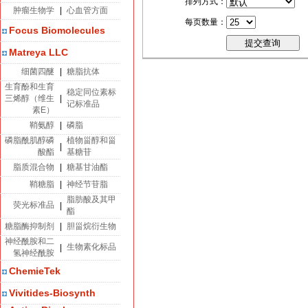
排列方式：
肿瘤生物学
|
心血管方面
每页数量：
Focus Biomolecules
Matreya LLC
细菌四醚
|
糖脂抗体
生育酚和生育
稳定同位素标
三烯醇（维生
|
记标准品
素E）
鞘氨醇
|
磷脂
磷脂酰肌醇磷
植物甾醇和甾
|
酸酯
基糖苷
脂质混合物
|
糖基甘油酯
鞘糖脂
|
神经节苷脂
脂肪酸及其甲
荧光标准品
|
酯
糖脂酶抑制剂
|
胆甾烷衍生物
神经酰胺和二
生物素化标品
|
氢神经酰胺
ChemieTek
Vivitides-Biosynth