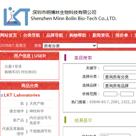
网站首页
分类导航
品牌导航
购物帮助
新闻资讯
报价单
2026/8/7 星期五
搜索
用户信息 | USER
注册
/
登录
关键字：
购物车(0)
对比框(0)
选择分类：
商品分类
选择品牌：
价格范围：
-
LKT Laboratories
热门搜索：
83846-83-7
,
2081
,
1322
,
22
肽
|
天然产物
微生物学
|
神经科学
内分泌信号与
新产品
|
免疫学
代谢及胃肠病
干细胞调节剂
|
理学