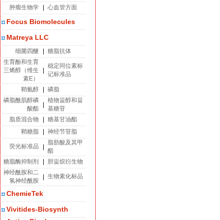
肿瘤生物学
|
心血管方面
Focus Biomolecules
Matreya LLC
细菌四醚
|
糖脂抗体
生育酚和生育
稳定同位素标
三烯醇（维生
|
记标准品
素E）
鞘氨醇
|
磷脂
磷脂酰肌醇磷
植物甾醇和甾
|
酸酯
基糖苷
脂质混合物
|
糖基甘油酯
鞘糖脂
|
神经节苷脂
脂肪酸及其甲
荧光标准品
|
酯
糖脂酶抑制剂
|
胆甾烷衍生物
神经酰胺和二
生物素化标品
|
氢神经酰胺
ChemieTek
Vivitides-Biosynth