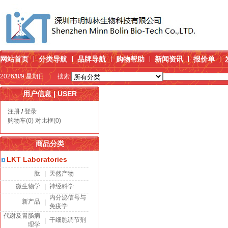
网站首页
分类导航
品牌导航
购物帮助
新闻资讯
报价单
2026/8/9 星期日
搜索
用户信息 | USER
注册
/
登录
购物车(0)
对比框(0)
商品分类
LKT Laboratories
肽
|
天然产物
微生物学
|
神经科学
内分泌信号与
新产品
|
免疫学
代谢及胃肠病
干细胞调节剂
|
理学