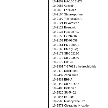
10-1609 HA-100 2HCl
10-2057 Apicidin
10-2073 Forskolin
10-2104 Staurosporine
10-2110 Trichostatin A
10-2121 Bexarotene
10-2122 Bosutinib
10-2137 Fasudil HCl
10-2150 LY294002
10-2159 PD-98059
10-2161 PD 325901
10-2165 PMA (TPA)
10-2172 SB-202190
10-2173 SB-203580
10-2179 U0126
10-2301 Y-27632 dihydrochloride
10-2412 Decitabine
10-2432 Zebularine
10-2438 EHNA
10-2443 SB-431542
10-2480 Pifithrin α
10-2520 SU-5402
10-2546 RG-108
10-2568 Minocycline HCl
10-2578 Clozapine N-oxide