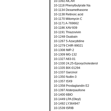
10-1092 AICAR
10-1118 Phenylbutyrate Na
10-1134 Dexamethasone
10-1138 Retinoic acid
10-1170 Mitomycin C
10-1171 A-769662
10-1186 XAV-939
10-1191 Thiazovivin
10-1248 Ouabain
10-1267 5-Azacytidine
10-1279 CHIR-99021
10-1308 IWP-2
10-1309 MG-132
10-1327 A83-01
10-1330 24,25-Epoxycholesterol
10-1335 BIX-01294
10-1337 Garcinol
10-1350 Nutlin-3
10-1357 ISX9
10-1358 Prostaglandin E2
10-1397 Alsterpaullone
10-1400 6BIO
10-1449 LPA (Oleyl)
10-1492 LY364947
10-1539 ISRIB