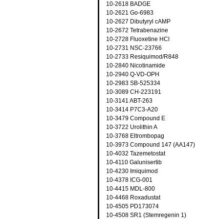
10-2618 BADGE
10-2621 Go-6983
10-2627 Dibutyryl cAMP
10-2672 Tetrabenazine
10-2728 Fluoxetine HCl
10-2731 NSC-23766
10-2733 Resiquimod/R848
10-2840 Nicotinamide
10-2940 Q-VD-OPH
10-2983 SB-525334
10-3089 CH-223191
10-3141 ABT-263
10-3414 P7C3-A20
10-3479 Compound E
10-3722 Urolithin A
10-3768 Eltrombopag
10-3973 Compound 147 (AA147)
10-4032 Tazemetostat
10-4110 Galunisertib
10-4230 Imiquimod
10-4378 ICG-001
10-4415 MDL-800
10-4468 Roxadustat
10-4505 PD173074
10-4508 SR1 (Stemregenin 1)