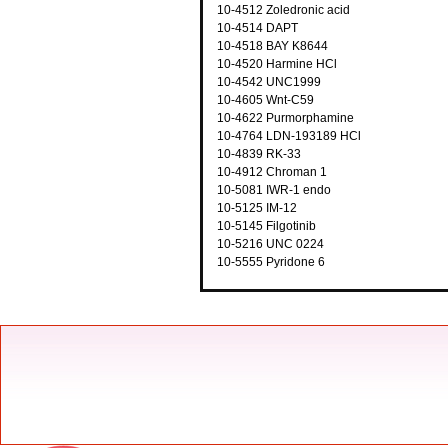
10-4512 Zoledronic acid
10-4514 DAPT
10-4518 BAY K8644
10-4520 Harmine HCl
10-4542 UNC1999
10-4605 Wnt-C59
10-4622 Purmorphamine
10-4764 LDN-193189 HCl
10-4839 RK-33
10-4912 Chroman 1
10-5081 IWR-1 endo
10-5125 IM-12
10-5145 Filgotinib
10-5216 UNC 0224
10-5555
Pyridone 6